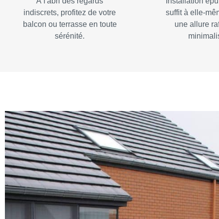
À l'abri des regards
Installation ép
indiscrets, profitez de votre
suffit à elle-mê
balcon ou terrasse en toute
une allure ra
sérénité.
minimali