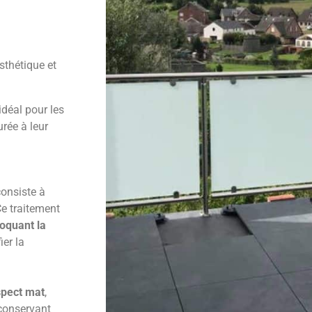
sthétique et
idéal pour les
rée à leur
consiste à
Ce traitement
loquant la
ier la
pect mat
,
conservant