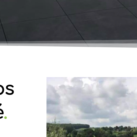
ps
é
.