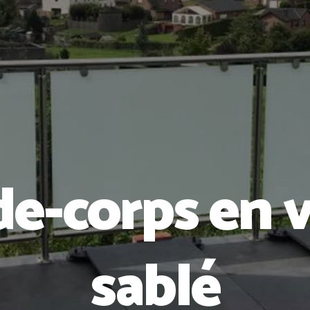
e-corps en 
sablé