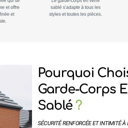
urée qui se
Le garde-corps en verre
me et offre
sablé s'adapte à tous les
finée et
styles et toutes les pièces.
ste.
Pourquoi Choi
Garde-Corps E
Sablé
?
SÉCURITÉ RENFORCÉE ET INTIMITÉ À 